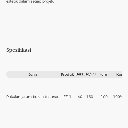
estetik dalam setiap projek.
Spesifikasi
Berat (g/㎡)
Jenis
Produk
(cm)
Kompo
Pukulan jarum bukan tenunan
FZ-1
40 ~ 160
100
100%Pol