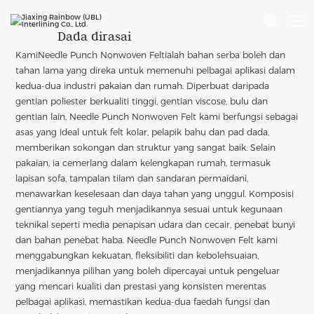

Spesifikasi
Hubungi Kami

Dada dirasai
Kami
Needle Punch Nonwoven Felt
ialah bahan serba boleh dan
tahan lama yang direka untuk memenuhi pelbagai aplikasi dalam
kedua-dua industri pakaian dan rumah. Diperbuat daripada
gentian poliester berkualiti tinggi, gentian viscose, bulu dan
gentian lain, Needle Punch Nonwoven Felt kami berfungsi sebagai
asas yang ideal untuk felt kolar, pelapik bahu dan pad dada,
memberikan sokongan dan struktur yang sangat baik. Selain
pakaian, ia cemerlang dalam kelengkapan rumah, termasuk
lapisan sofa, tampalan tilam dan sandaran permaidani,
menawarkan keselesaan dan daya tahan yang unggul. Komposisi
gentiannya yang teguh menjadikannya sesuai untuk kegunaan
teknikal seperti media penapisan udara dan cecair, penebat bunyi
dan bahan penebat haba. Needle Punch Nonwoven Felt kami
menggabungkan kekuatan, fleksibiliti dan kebolehsuaian,
menjadikannya pilihan yang boleh dipercayai untuk pengeluar
yang mencari kualiti dan prestasi yang konsisten merentas
pelbagai aplikasi, memastikan kedua-dua faedah fungsi dan