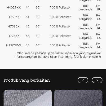
Titik
PA +
H4021KX
44
60"
100%
Poliester
berganda
PU
Titik
PA +
H7393X
31
60"
100%
Poliester
berganda
PU
Titik
PA +
H7595X
45
60"
100%
Poliester
berganda
PU
Titik
PA +
H7765X
56
60"
100%
Poliester
berganda
PU
Titik
PA +
H1205WX
46
60"
100%
Poliester
berganda
PU
Oleh kerana pelbagai jenis fabrik sedia ada yang digunakan ol
mencadangkan bahawa ujian interlining, fabrik dan mesin harus
Produk yang berkaitan