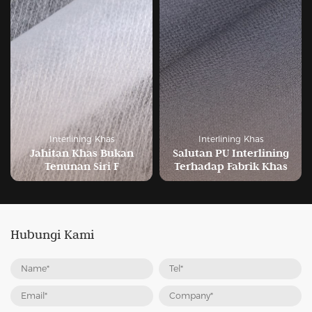
Interlining Khas
Interlining Khas
kan
Salutan PU Interlining
Interlining Kitar Sem
Terhadap Fabrik Khas
GRS
Hubungi Kami