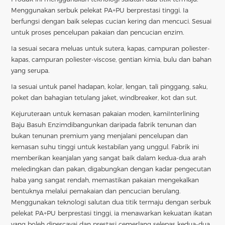
Menggunakan serbuk pelekat PA+PU berprestasi tinggi. Ia
berfungsi dengan baik selepas cucian kering dan mencuci. Sesuai
untuk proses pencelupan pakaian dan pencucian enzim.
Ia sesuai secara meluas untuk sutera, kapas, campuran poliester-
kapas, campuran poliester-viscose, gentian kimia, bulu dan bahan
yang serupa.
Ia sesuai untuk panel hadapan, kolar, lengan, tali pinggang, saku,
poket dan bahagian tetulang jaket, windbreaker, kot dan sut.
Kejuruteraan untuk kemasan pakaian moden, kami
Interlining
Baju Basuh Enzim
dibangunkan daripada fabrik tenunan dan
bukan tenunan premium yang menjalani pencelupan dan
kemasan suhu tinggi untuk kestabilan yang unggul. Fabrik ini
memberikan keanjalan yang sangat baik dalam kedua-dua arah
meledingkan dan pakan, digabungkan dengan kadar pengecutan
haba yang sangat rendah, memastikan pakaian mengekalkan
bentuknya melalui pemakaian dan pencucian berulang.
Menggunakan teknologi salutan dua titik termaju dengan serbuk
pelekat PA+PU berprestasi tinggi, ia menawarkan kekuatan ikatan
yang boleh dipercayai dan prestasi cemerlang selepas kedua-dua