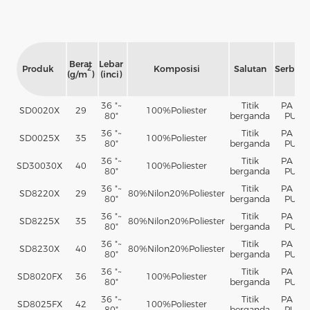
Berat
Lebar
Produk
Komposisi
Salutan
Serbuk
2
(g/m
)
(inci)
36 "~
Titik
PA +
SD0020X
29
100%
Poliester
80"
berganda
PU
36 "~
Titik
PA +
SD0025X
35
100%
Poliester
80"
berganda
PU
36 "~
Titik
PA +
SD30030X
40
100%
Poliester
80"
berganda
PU
36 "~
Titik
PA +
SD8220X
29
80%
Nilon
20%
Poliester
80"
berganda
PU
36 "~
Titik
PA +
SD8225X
35
80%
Nilon
20%
Poliester
80"
berganda
PU
36 "~
Titik
PA +
SD8230X
40
80%
Nilon
20%
Poliester
80"
berganda
PU
36 "~
Titik
PA +
SD8020FX
36
100%
Poliester
80"
berganda
PU
36 "~
Titik
PA +
SD8025FX
42
100%
Poliester
80"
berganda
PU