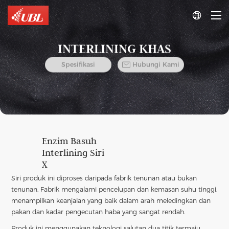

INTERLINING KHAS

Spesifikasi
Hubungi Kami
Enzim Basuh
Interlining Siri
X
Siri produk ini diproses daripada fabrik tenunan atau bukan
tenunan. Fabrik mengalami pencelupan dan kemasan suhu tinggi,
menampilkan keanjalan yang baik dalam arah meledingkan dan
pakan dan kadar pengecutan haba yang sangat rendah.
Produk ini menggunakan teknologi salutan dua titik termaju.