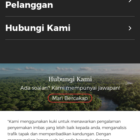
Pelanggan
Hubungi Kami
Hubungi Kami
Ada soalan? Kami mempunyai jawapan!
Mari Bercakap
"Kami menggunakan kuki untuk menawarkan pengalaman
penyemakan imbas yang lebih baik kepada anda, menganalisis
Syarikat
Produk
Penyelesaian
Kelebihan
Media
trafik tapak dan memperibadikan kandungan. Dengan
Soalan lazim
Hubungi