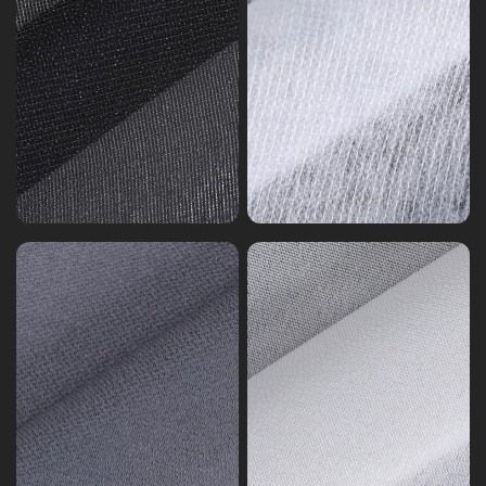
Interlining
Khas
Salutan
Interlining
PU
Khas
Interlining
Interlining
Terhadap
Kitar
Fabrik
Semula
Khas
GRS