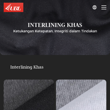

INTERLINING KHAS
Ketukangan Ketepatan, Integriti dalam Tindakan
Interlining
Khas
Interlining
Jahitan
Khas
Enzim
Khas
Basuh
Bukan
Interlining
Tenunan
Interlining Khas
Siri
Siri
X
F