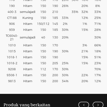
190
Hitam
150
190
26%
20%
8%
400-3
semulajadi
150
210
35%
32%
33%
CT188
Kuning
150
185
33%
12%
25%
906
Hitam
150/112
145
2%
1%
71%
939
Hitam
150
185
30%
15%
28%
TC6040-
semulajadi
40
130
20%
30%
21
1010
Hitam
150
170
3%
66%
1015
Hitam
150
190
30%
21%
18%
1018-1
Hitam
150
190
15%
51%
1018-2
Hitam
150
205
25%
15%
23%
9208
Hitam
112
170
30%
70%
9308-1
Hitam
150
200
30%
22%
17%
9813
Hitam
150
200
34%
20%
12%
Produk yang berkaitan