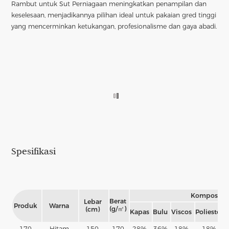
Rambut untuk Sut Perniagaan meningkatkan penampilan dan
keselesaan, menjadikannya pilihan ideal untuk pakaian gred tinggi
yang mencerminkan ketukangan, profesionalisme dan gaya abadi.
Spesifikasi
Komposisi
Berat
Lebar
Produk
Warna
(g/㎡)
(cm)
Kapas
Bulu
Viscos
Poliester
170
Hitam
150
170
28%
36%
18%
18%