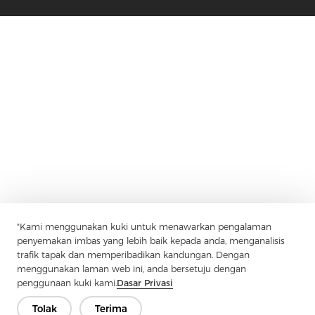
"Kami menggunakan kuki untuk menawarkan pengalaman
penyemakan imbas yang lebih baik kepada anda, menganalisis
Syarikat
Produk
Penyelesaian
Kelebihan
Media
trafik tapak dan memperibadikan kandungan. Dengan
Soalan lazim
Hubungi
menggunakan laman web ini, anda bersetuju dengan
penggunaan kuki kami.
Dasar Privasi
Tolak
Terima