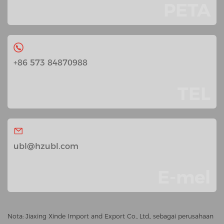
PETA
+86 573 84870988
TEL
ubl@hzubl.com
E-mel
Nota: Jiaxing Xinde Import and Export Co., Ltd., sebagai perusahaan