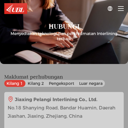

HUBUNGI
Menyediakan teknologi dan perkhidmatan Interlining
terbaik
Maklumat perhubungan
Kilang 1
Kilang 2
Pengeksport
Luar negara
Jiaxing Pelangi Interlining Co., Ltd.
No.18 Shanying Road, Bandar Huamin, Daerah
Jiashan, Jiaxing, Zhejiang, China