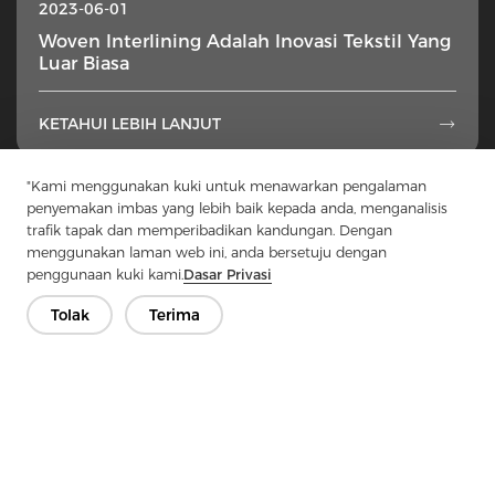
2023-06-01
Woven Interlining Adalah Inovasi Tekstil Yang
Luar Biasa
KETAHUI LEBIH LANJUT

"Kami menggunakan kuki untuk menawarkan pengalaman
1
...
22
23
24
25
26
...
49
penyemakan imbas yang lebih baik kepada anda, menganalisis
trafik tapak dan memperibadikan kandungan. Dengan
menggunakan laman web ini, anda bersetuju dengan
penggunaan kuki kami.
Dasar Privasi
Tolak
Terima
Hubungi Kami
Ada soalan? Kami mempunyai jawapan!
Mari Bercakap