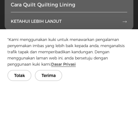
Cara Quilt Quilting Lining
KETAHUI LEBIH LANJUT

"Kami menggunakan kuki untuk menawarkan pengalaman
1
...
19
20
21
22
23
...
49
penyemakan imbas yang lebih baik kepada anda, menganalisis
trafik tapak dan memperibadikan kandungan. Dengan
menggunakan laman web ini, anda bersetuju dengan
penggunaan kuki kami.
Dasar Privasi
Tolak
Terima
Hubungi Kami
Ada soalan? Kami mempunyai jawapan!
Mari Bercakap
Syarikat
Produk
Penyelesaian
Kelebihan
Media
Soalan lazim
Hubungi