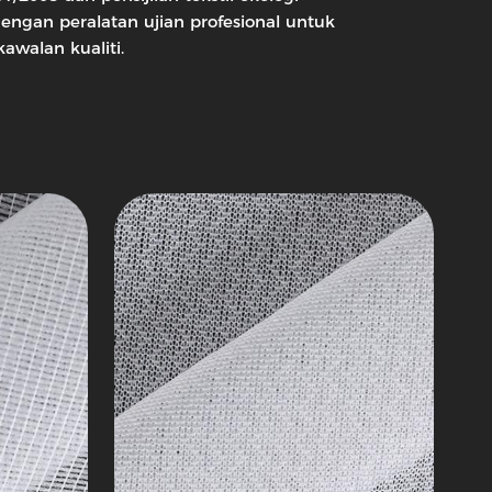
Tenunan
ngan peralatan ujian profesional untuk
Interlining
walan kualiti.
Siri
mengait
1
Interlining
bukan