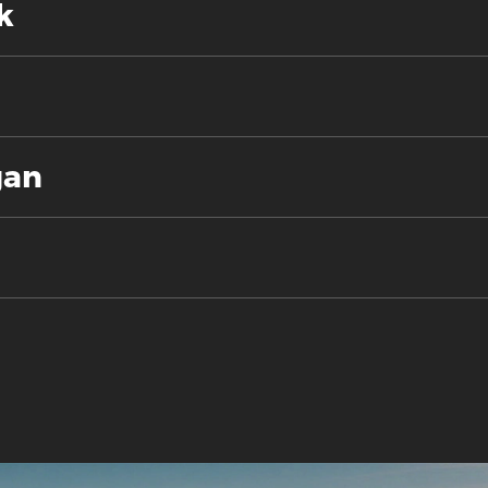
k
gan