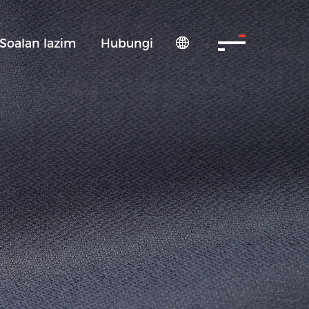
Soalan lazim
Hubungi
