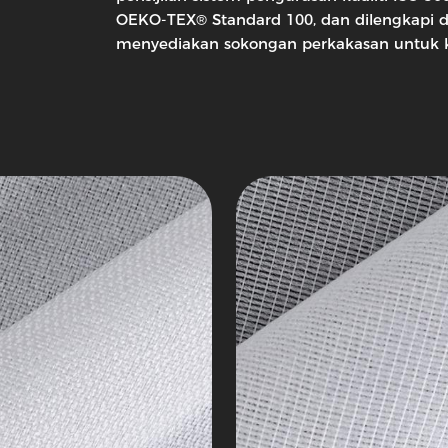
ing
Tenunan
OEKO-TEX® Standard 100, dan dilengkapi de
Interlining
menyediakan sokongan perkakasan untuk ka
k
Siri
Tricot
4
ing
Interlining
bukan
n
tenunan