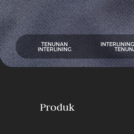
TENUNAN
INTERLININ
INTERLINING
TENUN
Tenunan
Interlining
PA
Produk
Double-
Dot
Woven
Tenuna