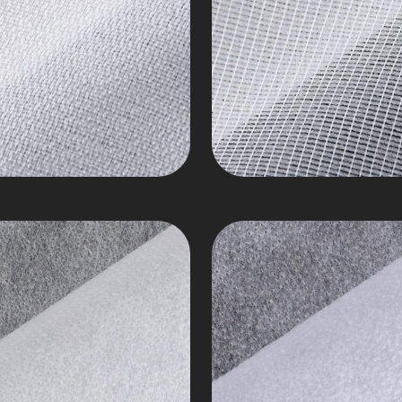
Nylon
ter
Polyester
uran
Campuran
n
Bukan
nan
Tenunan
Siri
5