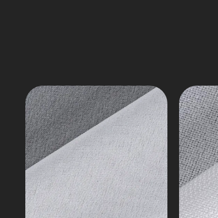
Fusible
Interlin
Interlining,
Siri
14-
Fabri
125
Twill
gsm
7
Interlin
bukan
Interlining
tenuna
bukan