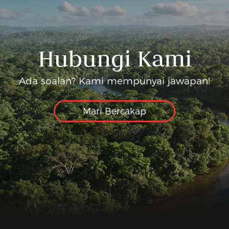
Hubungi Kami
Ada soalan? Kami mempunyai jawapan!
Mari Bercakap