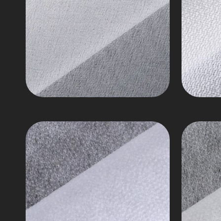
Nilon
tenunan
Siri
Polies
Interlining
Camp
Bukan
Buka
Tenunan
Tenu
Nilon
Siri
9
8