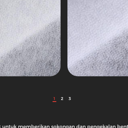
1
2
3
ntuk untuk memberikan sokongan dan pengekalan ben