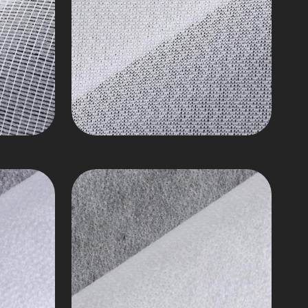
tenunan
Siri
Interlining
Bukan
Tenunan
Poliester
0