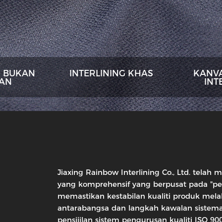
G BUKAN
INTERLINING KHAS
KANV
AN
INT
Jiaxing Rainbow Interlining Co., Ltd. tela
yang komprehensif yang berpusat pada "p
memastikan kestabilan kualiti produk melalui
antarabangsa dan langkah kawalan sistemat
n
pensijilan sistem pengurusan kualiti ISO 900