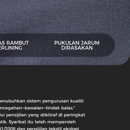
AS RAMBUT
PUKULAN JARUM
ERLINING
DIRASAKAN
h menubuhkan sistem pengurusan kualiti
encegahan—kawalan—tindak balas,"
 pensijilan yang diiktiraf di peringkat
ik. Syarikat itu telah memperoleh
1/2008 dan pensijilan tekstil ekologi