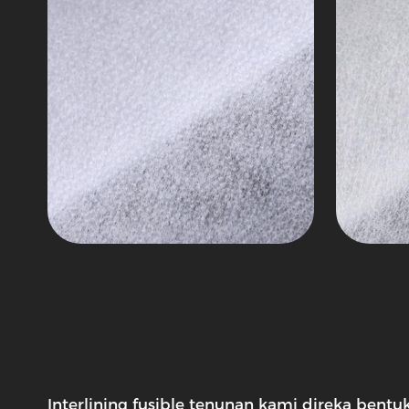
Interlining fusible tenunan kami direka be